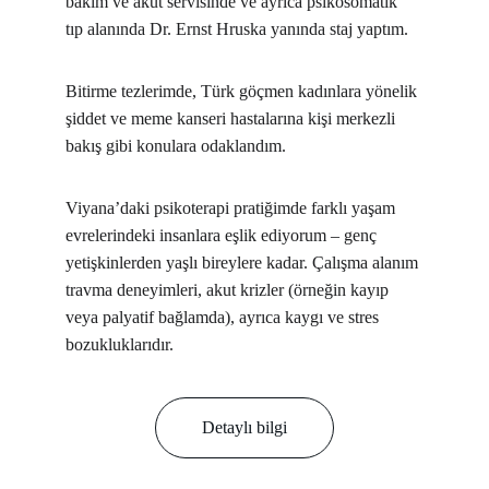
bakım ve akut servisinde ve ayrıca psikosomatik 
tıp alanında Dr. Ernst Hruska yanında staj yaptım.
Bitirme tezlerimde, Türk göçmen kadınlara yönelik 
şiddet ve meme kanseri hastalarına kişi merkezli 
bakış gibi konulara odaklandım.
Viyana’daki psikoterapi pratiğimde farklı yaşam 
evrelerindeki insanlara eşlik ediyorum – genç 
yetişkinlerden yaşlı bireylere kadar. Çalışma alanım 
travma deneyimleri, akut krizler (örneğin kayıp 
veya palyatif bağlamda), ayrıca kaygı ve stres 
bozukluklarıdır.
Detaylı bilgi